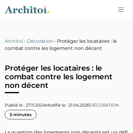
Aller
au
contenu
Architoi
•
Décoration
•
Protéger les locataires : le
combat contre les logement non décent
Protéger les locataires : le
combat contre les logement
non décent
Publié le : 27.11.2024
21.04.2026
DÉCORATION
5 minutes
La question des logements non décents est un défi