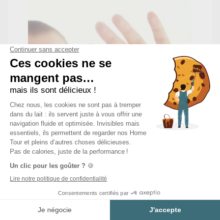
L’obligation de relogement
Estimer mon projet
du propriétaire dans un