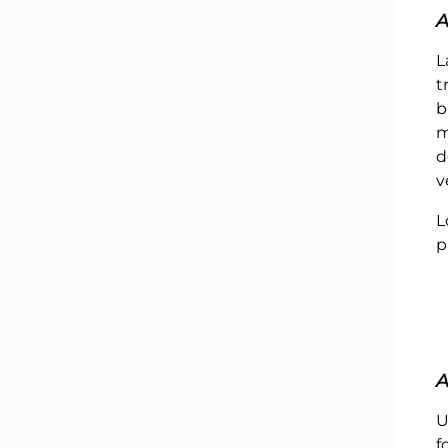
A
L
t
b
m
d
v
L
p
A
f