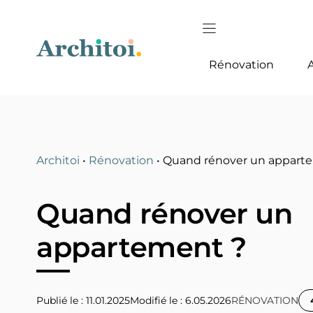
Aller
au
contenu
Rénovation
Architoi
•
Rénovation
•
Quand rénover un appart
Quand rénover un
appartement ?
Publié le : 11.01.2025
6.05.2026
RÉNOVATION