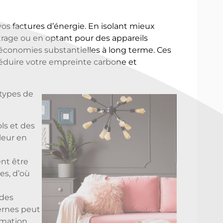
s factures d’énergie. En isolant mieux
trage ou en optant pour des appareils
 économies substantielles à long terme. Ces
duire votre empreinte carbone et
 types de
ls et des
leur en
ent être
es, d’où
 des
ernes peut
mmation