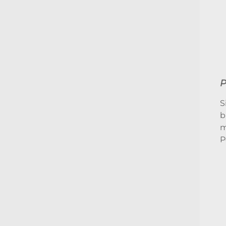
P
S
b
m
P