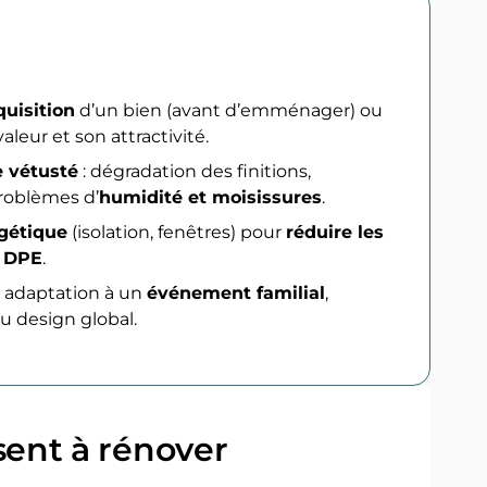
quisition
d’un bien (avant d’emménager) ou
leur et son attractivité.
e vétusté
: dégradation des finitions,
problèmes d’
humidité et moisissures
.
gétique
(isolation, fenêtres) pour
réduire les
r DPE
.
: adaptation à un
événement familial
,
 design global.
sent à rénover