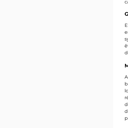
c
G
E
e
s
ê
d
M
A
b
l
r
d
d
p