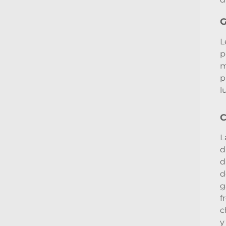
G
L
p
m
p
l
C
L
d
d
d
g
f
c
y