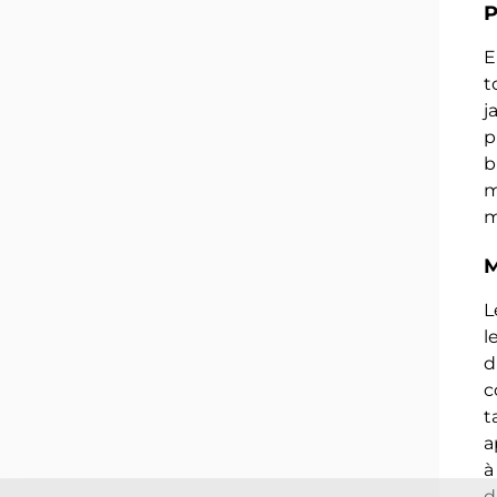
P
E
t
j
p
b
m
m
M
L
l
d
c
t
a
à
d