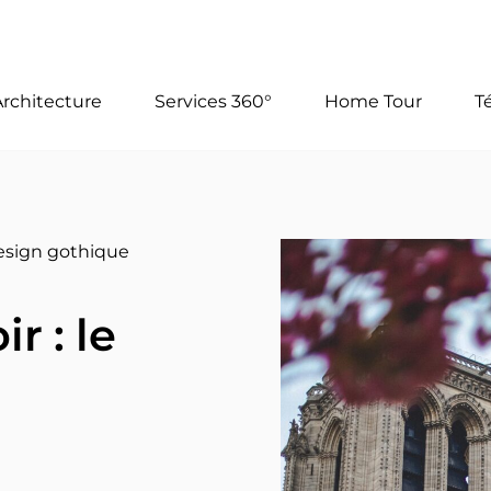
Architecture
Services 360°
Home Tour
T
 design gothique
r : le