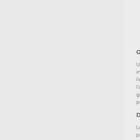
G
U
i
l
l
g
p
D
L
p