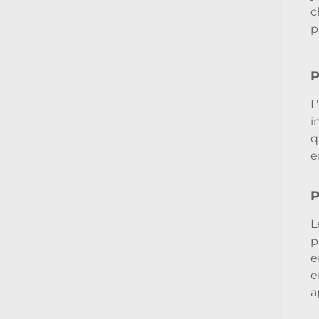
c
p
P
L
i
q
e
P
L
p
e
e
a