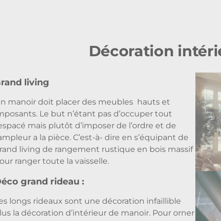
Décoration intér
rand living
n manoir doit placer des meubles hauts et
mposants. Le but n’étant pas d’occuper tout
’espacé mais plutôt d’imposer de l’ordre et de
’ampleur a la pièce. C’est-à- dire en s’équipant de
rand living de rangement rustique en bois massif
our ranger toute la vaisselle.
éco grand rideau :
es longs rideaux sont une décoration infaillible
lus la décoration d’intérieur de manoir. Pour orner