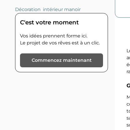
Décoration intérieur manoir
C'est votre moment
Vos idées prennent forme ici.
Le projet de vos rêves est à un clic.
L
a
Commencez maintenant
é
r
G
M
c
t
s
s