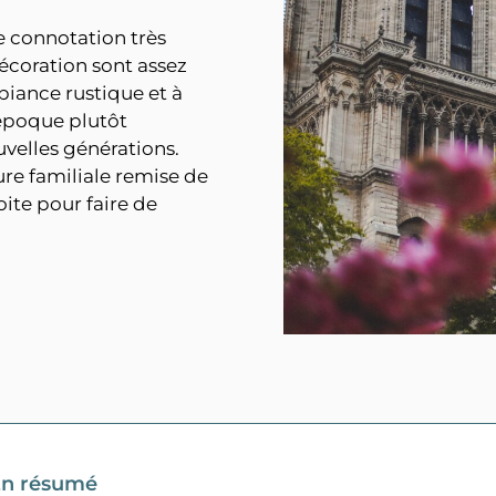
e connotation très
décoration sont assez
biance rustique et à
 époque plutôt
uvelles générations.
re familiale remise de
ite pour faire de
n résumé