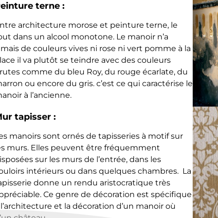
einture terne :
ntre architecture morose et peinture terne, le
out dans un alcool monotone. Le manoir n’a
amais de couleurs vives ni rose ni vert pomme à la
lace il va plutôt se teindre avec des couleurs
rutes comme du bleu Roy, du rouge écarlate, du
arron ou encore du gris. c’est ce qui caractérise le
anoir à l’ancienne.
ur tapisser :
es manoirs sont ornés de tapisseries à motif sur
es murs. Elles peuvent être fréquemment
isposées sur les murs de l’entrée, dans les
ouloirs intérieurs ou dans quelques chambres. La
apisserie donne un rendu aristocratique très
ppréciable. Ce genre de décoration est spécifique
 l’architecture et la décoration d’un manoir où
’un château.