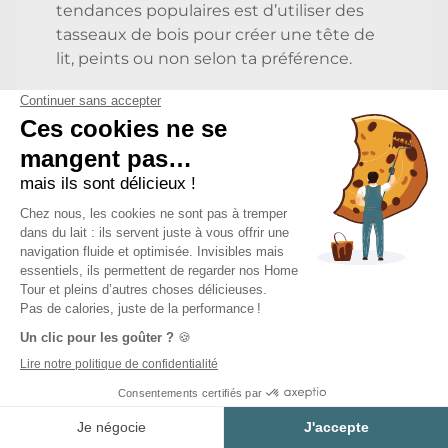
tendances populaires est d’utiliser des
tasseaux de bois pour créer une tête de
lit, peints ou non selon ta préférence.
Les meubles
indispensables pour la
décoration d’une chambre
scandinave
Le mobilier scandinave se distingue par
ses pieds de meubles en biais. Ce design
esthétique et original apportera une
touche personnelle à tes chaises, tables
de chevet et bureau. Le mobilier
reconnaissable également par ses lignes
simples et fonctionnelles ainsi que ses
Estimer mon projet
meubles modulables, offrent de