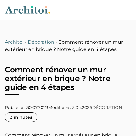
Aller
au
contenu
Architoi
•
Décoration
•
Comment rénover un mur
extérieur en brique ? Notre guide en 4 étapes
Comment rénover un mur
extérieur en brique ? Notre
guide en 4 étapes
Publié le : 30.07.2023
3.04.2026
DÉCORATION
3 minutes
Comment rénover un mur extérieur en brique