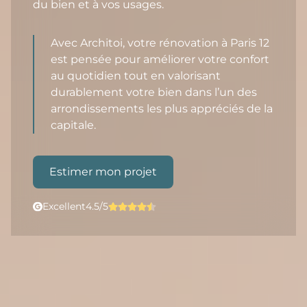
du bien et à vos usages.
Avec Architoi, votre rénovation à Paris 12
est pensée pour améliorer votre confort
au quotidien tout en valorisant
durablement votre bien dans l’un des
arrondissements les plus appréciés de la
capitale.
Estimer mon projet
Excellent
4.5/5