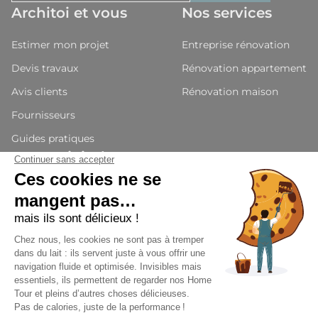
Architoi et vous
Nos services
Estimer mon projet
Entreprise rénovation
Devis travaux
Rénovation appartement
Avis clients
Rénovation maison
Fournisseurs
Guides pratiques
Nous rejoindre
Devenir partenaires
Candidature
Presse et média
© Architoi 2026 - Tous droits réservés
Suivez nous
CGU