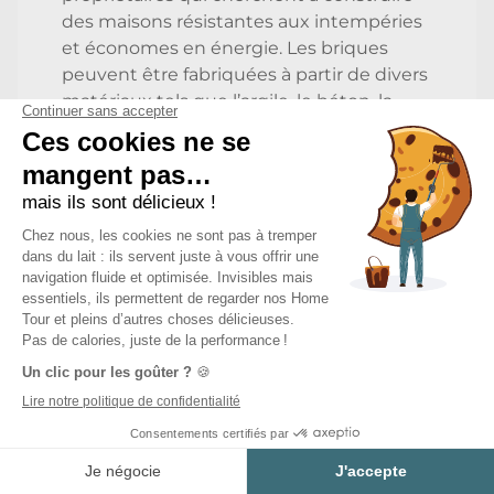
des maisons résistantes aux intempéries
et économes en énergie. Les briques
peuvent être fabriquées à partir de divers
matériaux tels que l’argile, le béton, la
pierre naturelle ou artificielle, et chacun a
ses avantages et ses inconvénients. Les
briques en argile sont les plus
couramment utilisées pour la
construction de maisons. Cela s’explique
par le fait qu’elles sont plus résistantes,
durables et offrent une meilleure isolation
thermique et acoustique que les briques
en béton. Cependant, les briques en
béton peuvent être plus résistantes aux
intempéries et plus économiques. Les
briques en pierre naturelle ou artificielle
sont également utilisées pour leur
Estimer mon projet
esthétique unique. Cependant, elle