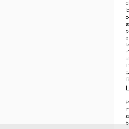
d
i
c
a
p
e
l
c
d
l
ç
l
L
P
m
s
b