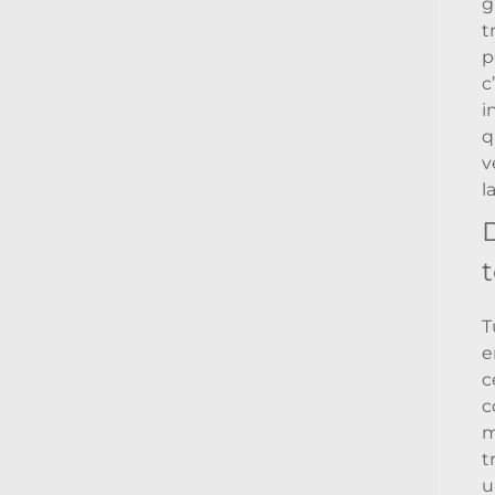
g
t
p
c
i
q
v
l
T
e
c
c
m
t
u