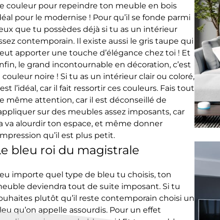
e couleur pour repeindre ton meuble en bois
déal pour le modernise ! Pour qu’il se fonde parmi
eux que tu possèdes déjà si tu as un intérieur
ssez contemporain. Il existe aussi le gris taupe qui
eut apporter une touche d’élégance chez toi ! Et
nfin, le grand incontournable en décoration, c’est
a couleur noire ! Si tu as un intérieur clair ou coloré,
’est l’idéal, car il fait ressortir ces couleurs. Fais tout
e même attention, car il est déconseillé de
’appliquer sur des meubles assez imposants, car
a va alourdir ton espace, et même donner
’impression qu’il est plus petit.
e bleu roi du magistrale
eu importe quel type de bleu tu choisis, ton
euble deviendra tout de suite imposant. Si tu
ouhaites plutôt qu’il reste contemporain choisi un
leu qu’on appelle assourdis. Pour un effet