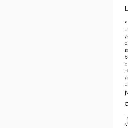
S
d
p
o
s
b
o
c
p
d
N
d
T
s