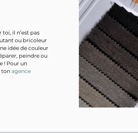
oi, il n’est pas
butant ou bricoleur
une idée de couleur
éparer, peindre ou
e ! Pour un
à ton
agence