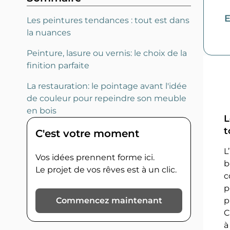
E
Les peintures tendances : tout est dans
la nuances
Peinture, lasure ou vernis: le choix de la
finition parfaite
La restauration: le pointage avant l'idée
de couleur pour repeindre son meuble
en bois
L
t
C'est votre moment
L
Vos idées prennent forme ici.
b
Le projet de vos rêves est à un clic.
c
p
Commencez maintenant
p
C
à