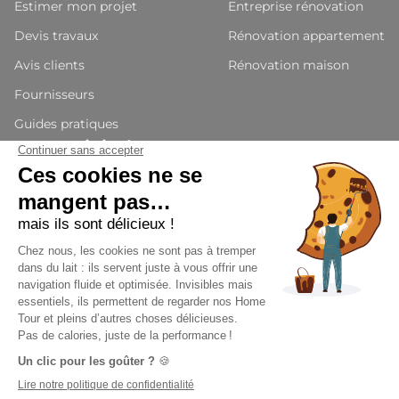
Estimer mon projet
Entreprise rénovation
Devis travaux
Rénovation appartement
Avis clients
Rénovation maison
Fournisseurs
Guides pratiques
Nous rejoindre
Devenir partenaires
Candidature
Presse et média
© Architoi 2026 - Tous droits réservés
Suivez nous
CGU
Politiques de confidentialité