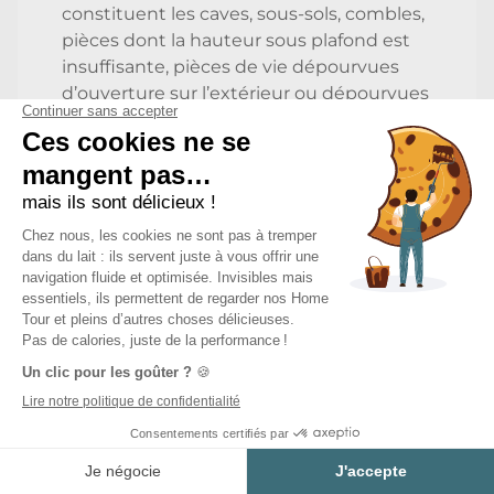
constituent les caves, sous-sols, combles,
pièces dont la hauteur sous plafond est
insuffisante, pièces de vie dépourvues
d’ouverture sur l’extérieur ou dépourvues
d’éclairement naturel suffisant ou de
configuration exiguë, et autres locaux par
nature impropres à l’habitation, ni des
locaux utilisés dans des conditions qui
conduisent manifestement à leur sur-
occupation. »En France, la loi est stricte
concernant l’aménagement d’un sous-
sol.
Estimer mon projet